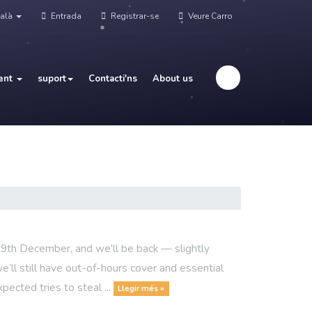
alà
Entrada
Registrar-se
Veure Carro
ent
suport
Contacti'ns
About us
9th December, and we’ll be back — slightly
we’ll still have out-of-hours cover and essential
ected tries to steal ...
Llegir més »