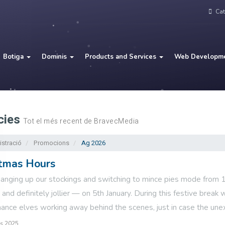
Cat
Botiga
Dominis
Products and Services
Web Developm
cies
Tot el més recent de BravecMedia
stració
Promocions
Ag 2026
stmas Hours
anging up our stockings and switching to mince pies mode from 1
and definitely jollier — on 5th January. During this festive break 
ance elves working away behind the scenes, just in case the unexp
s 2025