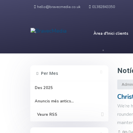
hello@bravecmedia.co.uk
01382843350
Àrea d'Inici clients
Notí
Per Mes
Admini
Des 2025
Chri
Anuncis més antics...
We’re h
rounder 
Veure RSS
mainten
6th De