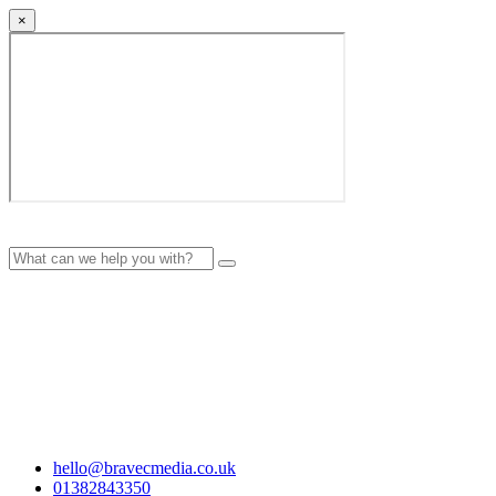
×
hello@bravecmedia.co.uk
01382843350