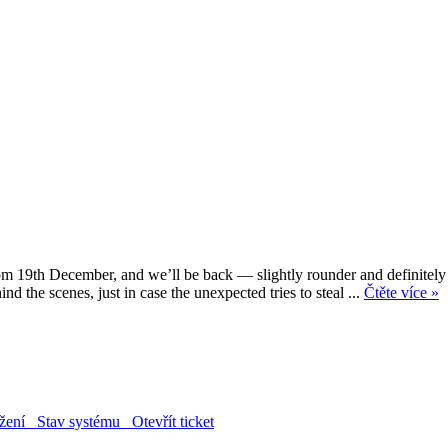
 19th December, and we’ll be back — slightly rounder and definitely jol
 the scenes, just in case the unexpected tries to steal ...
Čtěte více »
žení
Stav systému
Otevřít ticket