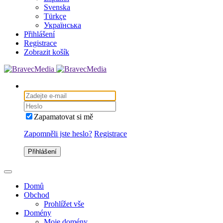
Svenska
Türkçe
Українська
Přihlášení
Registrace
Zobrazit košík
Zapamatovat si mě
Zapomněli jste heslo?
Registrace
Přihlášení
Domů
Obchod
Prohlížet vše
Domény
Moje domény