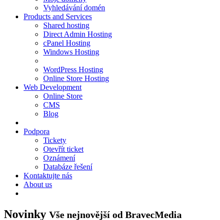
Vyhledávání domén
Products and Services
Shared hosting
Direct Admin Hosting
cPanel Hosting
Windows Hosting
WordPress Hosting
Online Store Hosting
Web Development
Online Store
CMS
Blog
Podpora
Tickety
Otevřít ticket
Oznámení
Databáze řešení
Kontaktujte nás
About us
Novinky
Vše nejnovější od BravecMedia