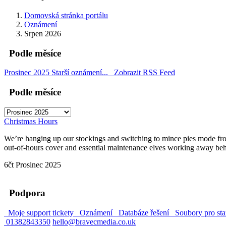
Domovská stránka portálu
Oznámení
Srpen 2026
Podle měsíce
Prosinec 2025
Starší oznámení...
Zobrazit RSS Feed
Podle měsíce
Christmas Hours
We’re hanging up our stockings and switching to mince pies mode from
out-of-hours cover and essential maintenance elves working away behind
6čt Prosinec 2025
Podpora
Moje support tickety
Oznámení
Databáze řešení
Soubory pro sta
01382843350
hello@bravecmedia.co.uk