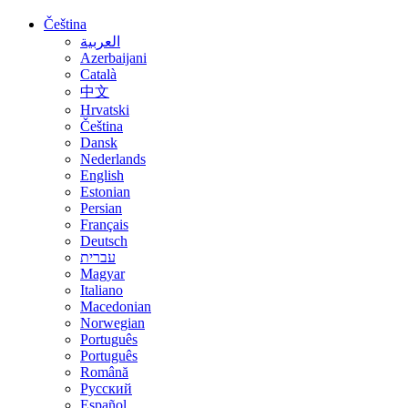
Čeština
العربية
Azerbaijani
Català
中文
Hrvatski
Čeština
Dansk
Nederlands
English
Estonian
Persian
Français
Deutsch
עברית
Magyar
Italiano
Macedonian
Norwegian
Português
Português
Română
Русский
Español