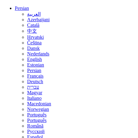
Persian
العربية
Azerbaijani
Català
中文
Hrvatski
Čeština
Dansk
Nederlands
English
Estonian
Persian
Français
Deutsch
עברית
Magyar
Italiano
Macedonian
Norwegian
Português
Português
Română
Русский
Español