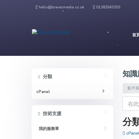
hello@bravecmedia.co.uk
01382843350
首
知識
分類
客戶
3
cPanel
技術支援
分
我的服務單
cPanel