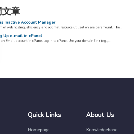
門文章
s Inactive Account Manager
lm of web hosting, efficiency and optimal resource utilization are paramount. The...
g Up e-mail in cPanel
 an Email account in cPanel Log in to cPanel Use your domain link (e.g.,...
Quick Links
About Us
Homepage
Knowledgebase