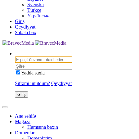
Svenska
Türkçe
Українська
Giriş
Qeydiyyat
Səbətə bax
Yadda saxla
Şifrəmi unutdum?
Qeydiyyat
Giriş
Ana səhifə
Mağaza
Hamısına baxın
Domenlər
Domenlərim