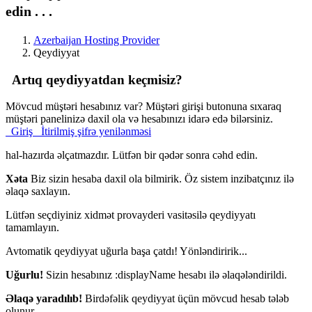
edin . . .
Azerbaijan Hosting Provider
Qeydiyyat
Artıq qeydiyyatdan keçmisiz?
Mövcud müştəri hesabınız var? Müştəri girişi butonuna sıxaraq
müştəri panelinizə daxil ola və hesabınızı idarə edə bilərsiniz.
Giriş
İtirilmiş şifrə yenilənməsi
hal-hazırda əlçatmazdır. Lütfən bir qədər sonra cəhd edin.
Xəta
Biz sizin hesaba daxil ola bilmirik. Öz sistem inzibatçınız ilə
əlaqə saxlayın.
Lütfən seçdiyiniz xidmət provayderi vasitəsilə qeydiyyatı
tamamlayın.
Avtomatik qeydiyyat uğurla başa çatdı! Yönləndiririk...
Uğurlu!
Sizin hesabınız :displayName hesabı ilə əlaqələndirildi.
Əlaqə yaradılıb!
Birdəfəlik qeydiyyat üçün mövcud hesab tələb
olunur.