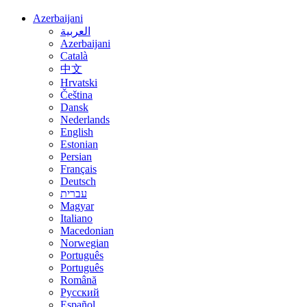
Azerbaijani
العربية
Azerbaijani
Català
中文
Hrvatski
Čeština
Dansk
Nederlands
English
Estonian
Persian
Français
Deutsch
עברית
Magyar
Italiano
Macedonian
Norwegian
Português
Português
Română
Русский
Español