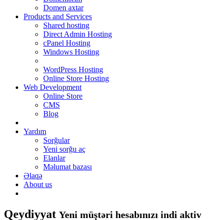
Domen axtar
Products and Services
Shared hosting
Direct Admin Hosting
cPanel Hosting
Windows Hosting
WordPress Hosting
Online Store Hosting
Web Development
Online Store
CMS
Blog
Yardım
Sorğular
Yeni sorğu aç
Elanlar
Məlumat bazası
Əlaqə
About us
Qeydiyyat
Yeni müştəri hesabınızı indi aktiv