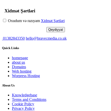
Xidmət Şərtləri
Oxudum və razıyam
Xidmət Şərtləri
01382843350
hello@bravecmedia.co.uk
Quick Links
homepage
about us
Domains
Web hosting
Worpress Hosting
About Us
Knowledgebase
Terms and Conditions
Cookie Policy
Privacy Policy