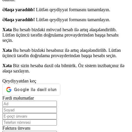
Əlaqə yaradılıb!
Lütfən qeydiyyat formasını tamamlayın.
Əlaqə yaradılıb!
Lütfən qeydiyyat formasını tamamlayın.
Xəta
Bu hesab bizdəki mövcud hesab ilə artıq əlaqələndirilib.
Lütfən üçüncü tərəfin doğrulama provayderindən başqa hesabı
seçin.
Xəta
Bu hesab bizdəki hesabınız ilə artıq əlaqələndirilib. Lütfən
üçüncü tərəfin doğrulama provayderindən başqa hesabı seçin.
Xəta
Biz sizin hesaba daxil ola bilmirik. Öz sistem inzibatçınız ilə
əlaqə saxlayın.
Qeydiyyatdan keç
Fərdi məlumatlar
Faktura ünvanı