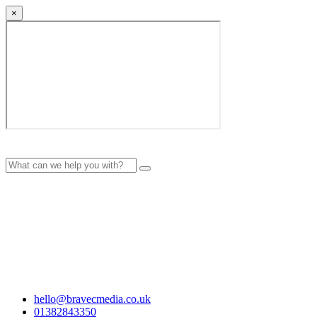
×
hello@bravecmedia.co.uk
01382843350