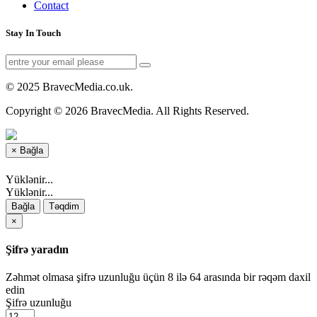
Contact
Stay In Touch
© 2025 BravecMedia.co.uk.
Copyright © 2026 BravecMedia. All Rights Reserved.
×
Bağla
Yüklənir...
Yüklənir...
Bağla
Təqdim
×
Şifrə yaradın
Zəhmət olmasa şifrə uzunluğu üçün 8 ilə 64 arasında bir rəqəm daxil
edin
Şifrə uzunluğu