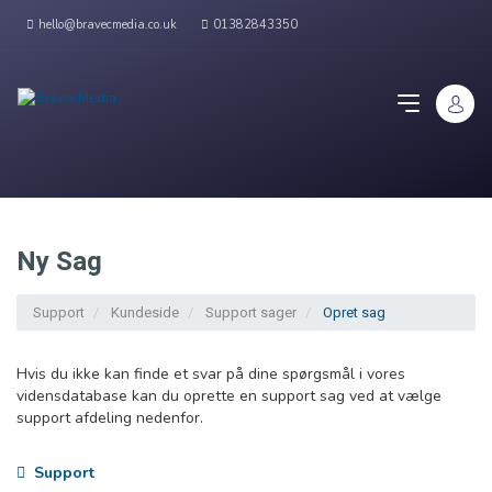
hello@bravecmedia.co.uk
01382843350
Ny Sag
Support
Kundeside
Support sager
Opret sag
Hvis du ikke kan finde et svar på dine spørgsmål i vores
vidensdatabase kan du oprette en support sag ved at vælge
support afdeling nedenfor.
Support