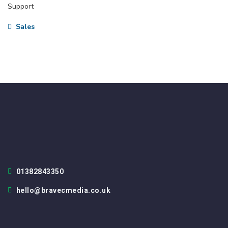
Support
Sales
01382843350
hello@bravecmedia.co.uk