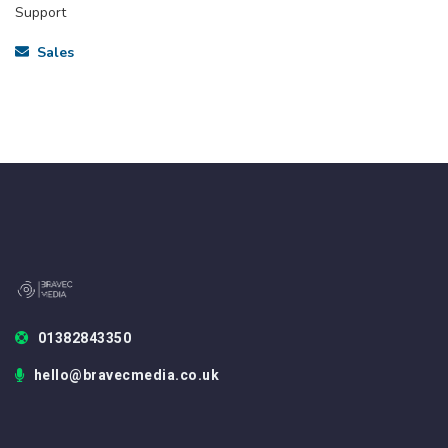
Support
Sales
01382843350
hello@bravecmedia.co.uk