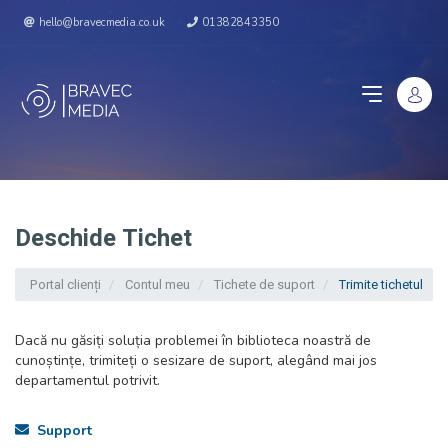
hello@bravecmedia.co.uk
01382843350
Deschide Tichet
Portal clienți
Contul meu
Tichete de suport
Trimite tichetul
Dacă nu găsiți soluția problemei în biblioteca noastră de
cunoștințe, trimiteți o sesizare de suport, alegând mai jos
departamentul potrivit.
Support