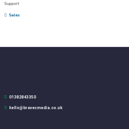
Support
Sales
01382843350
hello@bravecmedia.co.uk